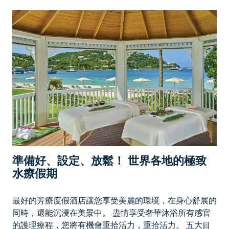
U
A
ʻ
I
當
地
秘
訣
和
活
動
準備好、設定、放鬆！ 世界各地的極致
水療假期
最好的芳療度假酒店讓您享受美麗的環境，在身心舒展的
同時，還能沉浸在美景中。 盡情享受奢華沐浴所有感官
的護理療程，您將有機會重拾活力，重拾活力。 五大目