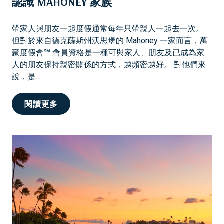
認識 MAHONEY 家族
極
致
水
帶家人與朋友一起度假通常每年只帶親人一起去一次。
療
但對於來自德克薩斯州沃思堡的 Mahoney 一家而言，萬
假
豪度假會℠ 會員資格是一種可與家人、朋友及已成為家
期
人的朋友保持親密關係的方式，越頻密越好。 對他們來
說，是...
認
閱讀更多
識
M
A
H
O
N
E
Y
家
族