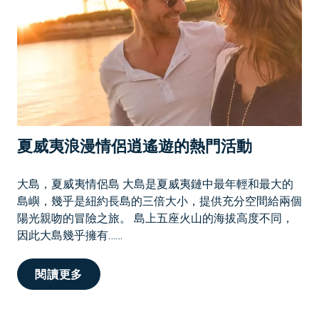
樂
時
光
夏威夷浪漫情侶逍遙遊的熱門活動
大島，夏威夷情侶島 大島是夏威夷鏈中最年輕和最大的
島嶼，幾乎是紐約長島的三倍大小，提供充分空間給兩個
陽光親吻的冒險之旅。 島上五座火山的海拔高度不同，
因此大島幾乎擁有……
夏
閱讀更多
威
夷