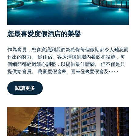
起
品
嚐
新
您最喜愛度假酒店的榮譽
鮮
的
茂
作為會員，您會意識到我們為確保每個假期都令人難忘而
宜
付出的努力。 從住宿、客房清潔到場內餐飲和設施，每
島
個細節都經過細心調整，以提供最佳體驗。 但不僅是只
風
提供給會員。 萬豪度假會®、喜來登®度假會及⋯⋯
味
您
閱讀更多
最
喜
愛
度
假
酒