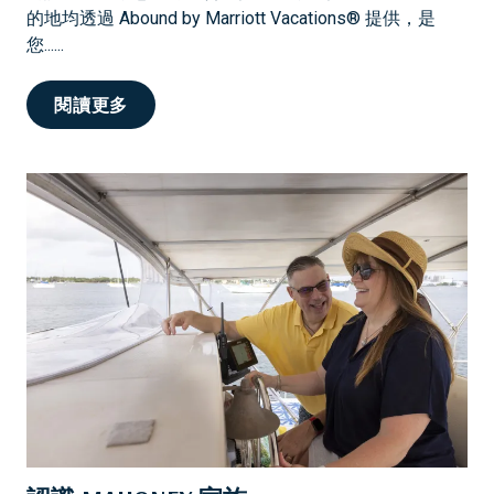
的地均透過 Abound by Marriott Vacations® 提供，是
您......
準
閱讀更多
備
好
、
設
定
、
放
鬆
！
世
界
各
地
的