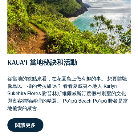
KAUAʻI 當地秘訣和活動
從當地的觀點來看，在花園島上做有趣的事。 想要體驗
像島民一樣的考拉維嗎？ 看看夏威夷本地人 Karlyn
Sukehira Flores 對普林斯維爾威斯汀度假村別墅的文化
與賓客體驗經理的精選。 Poʻipū Beach Poʻipū 野餐是當
地偏愛的聚會...
K
閱讀更多
A