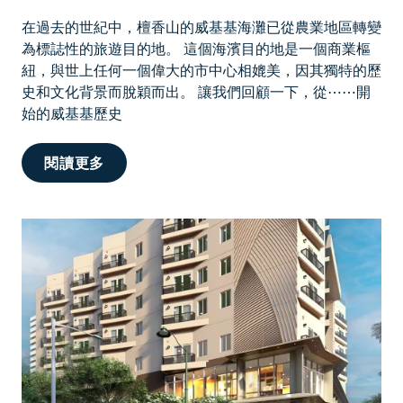
地
風
在過去的世紀中，檀香山的威基基海灘已從農業地區轉變
情
為標誌性的旅遊目的地。 這個海濱目的地是一個商業樞
紐，與世上任何一個偉大的市中心相媲美，因其獨特的歷
史和文化背景而脫穎而出。 讓我們回顧一下，從⋯⋯開
始的威基基歷史
多
閱讀更多
年
來
的
檀
香
山