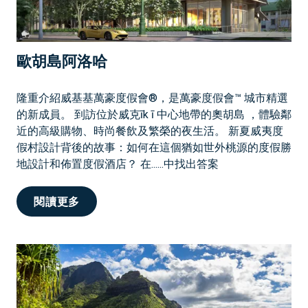
歐胡島阿洛哈
隆重介紹威基基萬豪度假會®，是萬豪度假會™ 城市精選
的新成員。 到訪位於威克īk ī 中心地帶的奧胡島 ，體驗鄰
近的高級購物、時尚餐飲及繁榮的夜生活。 新夏威夷度
假村設計背後的故事：如何在這個猶如世外桃源的度假勝
地設計和佈置度假酒店？ 在......中找出答案
歐
閱讀更多
胡
島
阿
洛
哈