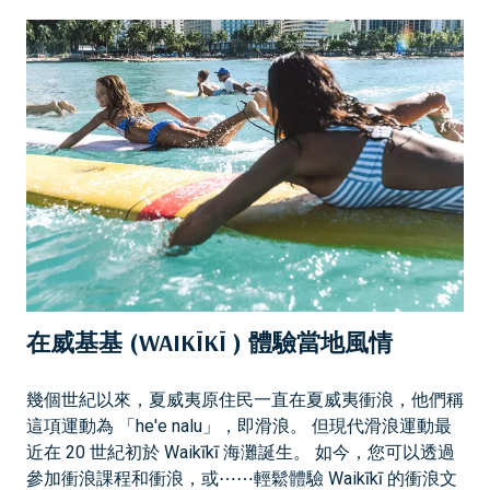
介
紹
M
A
R
R
I
O
T
T
V
A
C
在威基基 (WAIKĪKĪ ) 體驗當地風情
A
T
I
幾個世紀以來，夏威夷原住民一直在夏威夷衝浪，他們稱
O
這項運動為 「he'e nalu」，即滑浪。 但現代滑浪運動最
N
近在 20 世紀初於 Waikīkī 海灘誕生。 如今，您可以透過
C
參加衝浪課程和衝浪，或⋯⋯輕鬆體驗 Waikīkī 的衝浪文