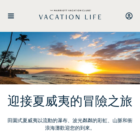
跳
至
內
容
迎接夏威夷的冒險之旅
田園式夏威夷以流動的瀑布、波光粼粼的彩虹、山脈和衝
浪海灘歡迎您的到來。