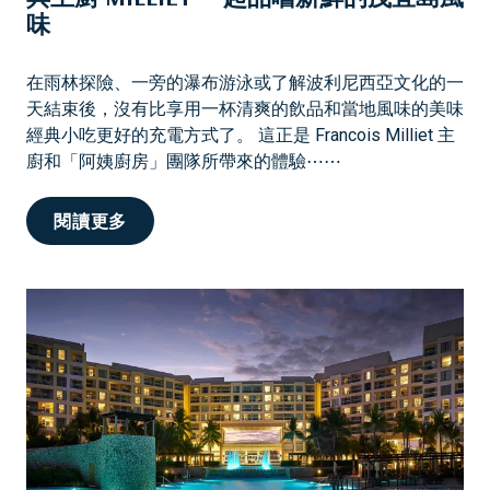
味
在雨林探險、一旁的瀑布游泳或了解波利尼西亞文化的一
天結束後，沒有比享用一杯清爽的飲品和當地風味的美味
經典小吃更好的充電方式了。 這正是 Francois Milliet 主
廚和「阿姨廚房」團隊所帶來的體驗⋯⋯
與
閱讀更多
主
廚
M
I
L
L
I
E
T
一