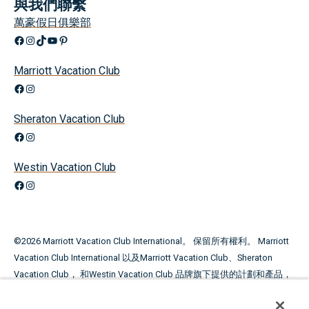
與我們聯繫
萬豪假日俱樂部
Facebook
Instagram
TikTok
YouTube
興趣
Marriott Vacation Club
Facebook
Instagram
Sheraton Vacation Club
Facebook
Instagram
Westin Vacation Club
Facebook
Instagram
©
2026
Marriott Vacation Club International。 保留所有權利。 Marriott
Vacation Club International 以及Marriott Vacation Club、Sheraton
Vacation Club， 和Westin Vacation Club 品牌旗下提供的計劃和產品，
並非由 Marriott International，Inc. 所有、開發或銷售。萬豪國際度假會
在 Marriott International, Inc. 及其聯屬公司的許可下使用萬豪標誌。