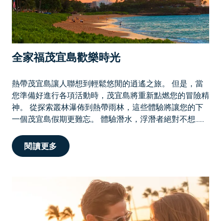
全家福茂宜島歡樂時光
熱帶茂宜島讓人聯想到輕鬆悠閒的逍遙之旅。 但是，當
您準備好進行各項活動時，茂宜島將重新點燃您的冒險精
神。 從探索叢林瀑佈到熱帶雨林，這些體驗將讓您的下
一個茂宜島假期更難忘。 體驗潛水，浮潛者絕對不想......
全
閱讀更多
家
福
茂
宜
島
歡