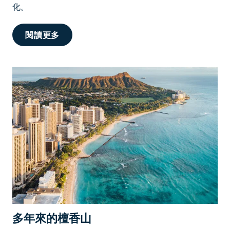
L
化。
U
B
在
閱讀更多
®
威
C
基
I
基
T
(
Y
W
系
A
列
I
K
Ī
K
Ī
)
體
驗
多年來的檀香山
當