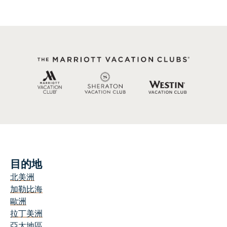
浪
漫
情
侶
逍
遙
遊
的
熱
門
活
動
目的地
北美洲
加勒比海
歐洲
拉丁美洲
亞太地區