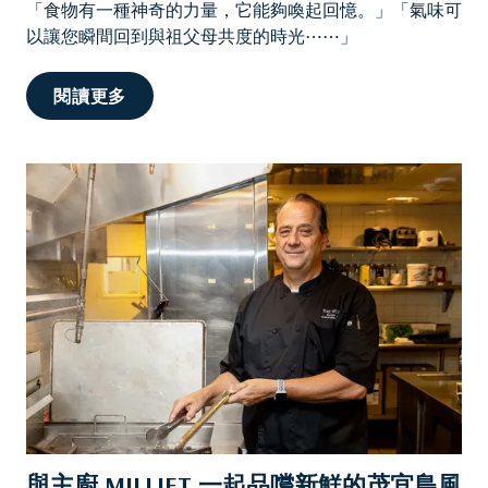
「食物有一種神奇的力量，它能夠喚起回憶。」「氣味可
以讓您瞬間回到與祖父母共度的時光⋯⋯」
在
閱讀更多
夏
威
夷
品
嚐
美
食
，
創
造
魔
法
與
回
與主廚 MILLIET 一起品嚐新鮮的茂宜島風
憶