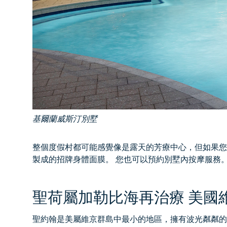
基爾蘭威斯汀別墅
整個度假村都可能感覺像是露天的芳療中心，但如果您想體驗極
製成的招牌身體面膜。 您也可以預約別墅內按摩服務。
聖荷屬加勒比海再治療 美國
聖約翰是美屬維京群島中最小的地區，擁有波光粼粼的