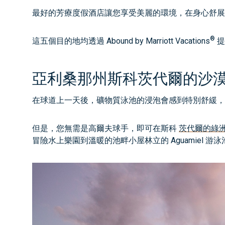
最好的芳療度假酒店讓您享受美麗的環境，在身心舒展
®
這五個目的地均透過 Abound by Marriott Vacations
提
亞利桑那州斯科茨代爾的沙漠 S
在球道上一天後，礦物質泳池的浸泡會感到特別舒緩，
但是，您無需是高爾夫球手，即可在斯科
茨代爾的綠
冒險水上樂園到溫暖的池畔小屋林立的 Aguamiel 游