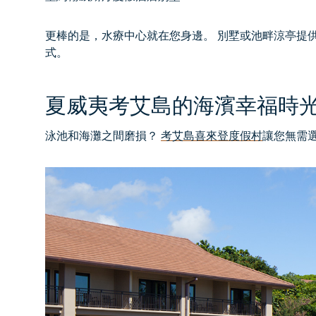
更棒的是，水療中心就在您身邊。 別墅或池畔涼亭提
式。
夏威夷考艾島的海濱幸福時
泳池和海灘之間磨損？
考艾島喜來登度假村
讓您無需