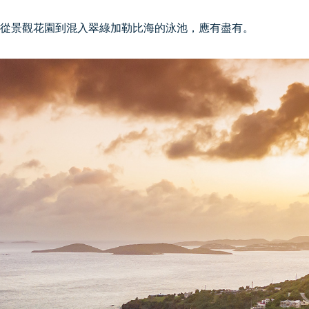
從景觀花園到混入翠綠加勒比海的泳池，應有盡有。