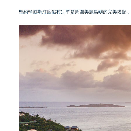
聖約翰威斯汀度假村別墅
是周圍美麗島嶼的完美搭配，