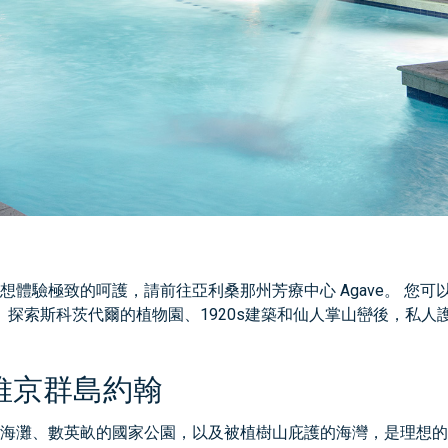
致的呵護，請前往亞利桑那州芳療中心 Agave。 您可以在此體驗
 探索斯科茨代爾的植物園、1920s建築和仙人掌山巒後，私人
維京群島約翰
海灘、數英畝的國家公園，以及被植樹山庇護的海灣，是理想的