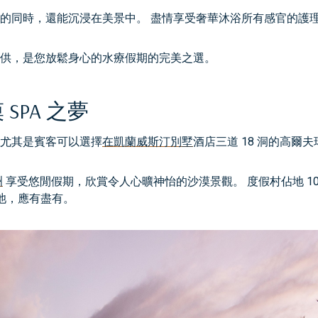
的同時，還能沉浸在美景中。 盡情享受奢華沐浴所有感官的護
供，是您放鬆身心的水療假期的完美之選。
PA 之夢
尤其是賓客可以選擇
在凱蘭威斯汀別墅
酒店三道 18 洞的高爾
洲
享受悠閒假期，欣賞令人心曠神怡的沙漠景觀。 度假村佔地 1
泳池，應有盡有。