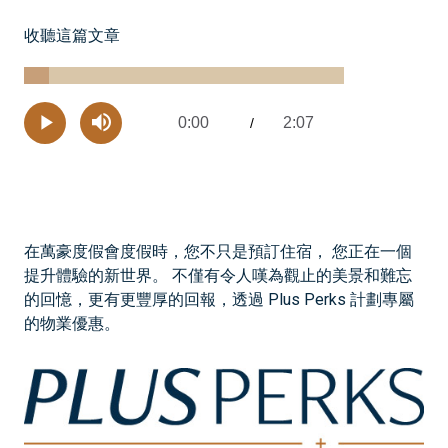
收聽這篇文章
Loaded
:
7.70%
0:00
2:07
Current
/
Remaining
-
Play
Mute
Time
Time
在萬豪度假會度假時，您不只是預訂住宿， 您正在一個
提升體驗的新世界。 不僅有令人嘆為觀止的美景和難忘
的回憶，更有更豐厚的回報，透過 Plus Perks 計劃專屬
的物業優惠。