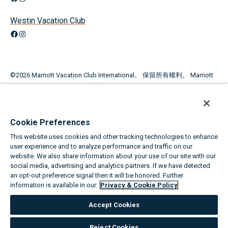
Westin Vacation Club
Facebook
Instagram
©
2026
Marriott Vacation Club International。 保留所有權利。 Marriott
Vacation Club International 以及Marriott Vacation Club、Sheraton
Vacation Club， 和Westin Vacation Club 品牌旗下提供的計劃和產品，
並非由 Marriott International，Inc. 所有、開發或銷售。萬豪國際度假會
Cookie Preferences
在 Marriott International, Inc. 及其聯屬公司的許可下使用萬豪標誌。
This website uses cookies and other tracking technologies to enhance
本廣告資料係用於招攬分時度假期的銷售。
user experience and to analyze performance and traffic on our
website. We also share information about your use of our site with our
取得的任何名稱和地址將用於招攬分時度假期的銷售。 完整的提案條款
social media, advertising and analytics partners. If we have detected
an opt-out preference signal then it will be honored. Further
載於贊助商提供的提案計劃中。
information is available in our:
Privacy & Cookie Policy
平等住房機會
Accept Cookies
關於Marriott Vacation Clubs
|
私隱及 Cookie 政策
|
Cookie 設定
|
請勿出
Reject Cookies