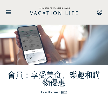
跳
至
內
容
會員：享受美食、樂趣和購
物優惠
Tyler Bohlman 撰寫