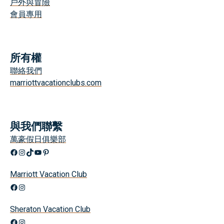
戶外與冒險
會員專用
所有權
聯絡我們
marriottvacationclubs.com
與我們聯繫
萬豪假日俱樂部
Facebook
Instagram
TikTok
YouTube
興趣
Marriott Vacation Club
Facebook
Instagram
Sheraton Vacation Club
Facebook
Instagram