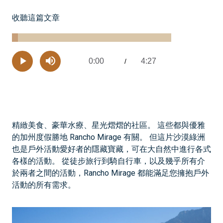
收聽這篇文章
Loaded
:
3.67%
0:00
4:27
Current
/
Remaining
-
Play
Mute
Time
Time
精緻美食、豪華水療、星光熠熠的社區。 這些都與優雅
的加州度假勝地 Rancho Mirage 有關。 但這片沙漠綠洲
也是戶外活動愛好者的隱藏寶藏，可在大自然中進行各式
各樣的活動。 從徒步旅行到騎自行車，以及幾乎所有介
於兩者之間的活動，Rancho Mirage 都能滿足您擁抱戶外
活動的所有需求。