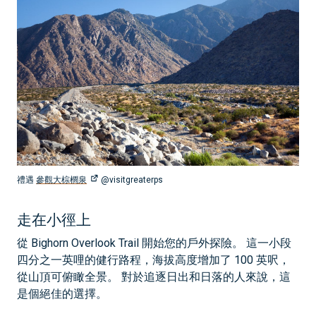
禮遇
參觀大棕櫚泉
@visitgreaterps
走在小徑上
從 Bighorn Overlook Trail 開始您的戶外探險。 這一小段
四分之一英哩的健行路程，海拔高度增加了 100 英呎，
從山頂可俯瞰全景。 對於追逐日出和日落的人來說，這
是個絕佳的選擇。