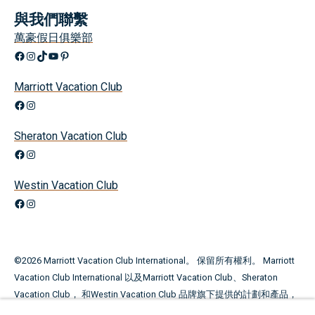
與我們聯繫
萬豪假日俱樂部
Facebook
Instagram
TikTok
YouTube
興趣
Marriott Vacation Club
Facebook
Instagram
Sheraton Vacation Club
Facebook
Instagram
Westin Vacation Club
Facebook
Instagram
©
2026
Marriott Vacation Club International。 保留所有權利。 Marriott
Vacation Club International 以及Marriott Vacation Club、Sheraton
Vacation Club， 和Westin Vacation Club 品牌旗下提供的計劃和產品，
並非由 Marriott International，Inc. 所有、開發或銷售。萬豪國際度假會