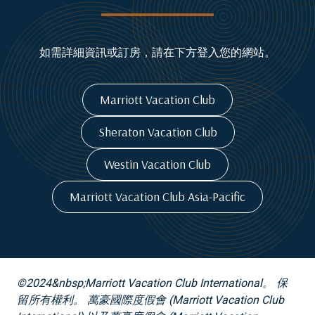
如需詳細資訊或訂房，請在下方登入您的網站。
Marriott Vacation Club
Sheraton Vacation Club
Westin Vacation Club
Marriott Vacation Club Asia-Pacific
©2024&nbsp;Marriott Vacation Club International。 保
留所有權利。 萬豪國際度假會 (Marriott Vacation Club