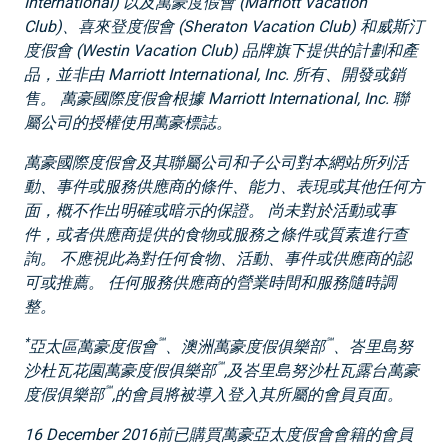
International) 以及萬豪度假會 (Marriott Vacation
Club)、喜來登度假會 (Sheraton Vacation Club) 和威斯汀
度假會 (Westin Vacation Club) 品牌旗下提供的計劃和產
品，並非由 Marriott International, Inc. 所有、開發或銷
售。 萬豪國際度假會根據 Marriott International, Inc. 聯
屬公司的授權使用萬豪標誌。
萬豪國際度假會及其聯屬公司和子公司對本網站所列活
動、事件或服務供應商的條件、能力、表現或其他任何方
面，概不作出明確或暗示的保證。 尚未對於活動或事
件，或者供應商提供的食物或服務之條件或質素進行查
詢。 不應視此為對任何食物、活動、事件或供應商的認
可或推薦。 任何服務供應商的營業時間和服務隨時調
整。
*
℠
℠
亞太區萬豪度假會
、澳洲萬豪度假俱樂部
、峇里島努
℠
沙杜瓦花園萬豪度假俱樂部
,及峇里島努沙杜瓦露台萬豪
℠
度假俱樂部
,的會員將被導入登入其所屬的會員頁面。
16 December 2016前已購買萬豪亞太度假會會籍的會員