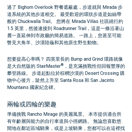
過了 Bighorn Overlook 野餐遮蔽處，步道就與 Mirada 步
道系統的其他步道相交。 最受歡迎的環狀步道是如絲帶
般的 Chuckwalla Trail。 您將在 Mirada Villas 社區繞行約
1.5 英里，然後連接到 Roadrunner Trail，這是一條沿著山
麓一直延伸到市政廳的簡易道路。 一路上，您甚至可能
瞥見大角羊、沙漠陸龜和其他原生野生動物。
想要提高心率嗎？ 四英里長的 Bump and Grind 環路就像
®
是大自然版的 StairMaster
，是充滿挑戰性但回報豐厚的
攀登路線。 步道起點位於棕櫚沙漠的 Desert Crossing 購
物中心後方，陡然上升至 Santa Rosa 和 San Jacinto
Mountains 國家紀念碑。
兩輪或四輪的樂趣
準備挑戰 Rancho Mirage 的美麗風景。 本市提供適合所
有年齡層與能力的自行車道與小徑網路。 無論您喜歡悠
閒地在鄰近區域騎乘，或是上坡騎乘，您都可以在這裡找