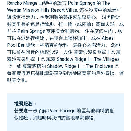
Rancho Mirage 山巒中的謊言
Palm Springs 的 The
Westin Mission Hills Resort Villas
. 您在沙漠中的綠洲可
讓您恢復活力，享受刺激的樂趣或放鬆身心。 沿著附近
數英里長的遠足徑散步、打一輪（或兩輪）高爾夫球，或
前往 Palm Springs 享用美食和購物。 住在度假村內，您
可以在泳池裡暢泳，在陽台上喝杯咖啡，或在 Aloes
Pool Bar 暢飲一杯清爽的飲料，讓身心充滿活力。 您也
可以前往附近的棕櫚沙漠，入住
萬豪沙漠泉別墅 I
,
萬
豪沙漠泉別墅 II
,
萬豪 Shadow Ridge I – The Villages
、或
萬豪酒店的 Shadow Ridge II – The Enclaves
.
每家度假酒店都能讓您享受到該地區豐富的戶外冒險、運
動等文化。
禮賓服務：
若要進一步了解 Palm Springs 地區其他獨特的度
假體驗，請隨時與我們的當地專家聯絡。