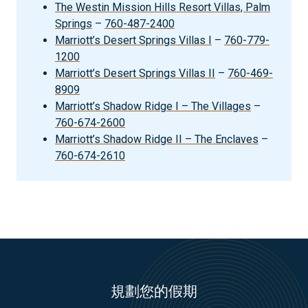
The Westin Mission Hills Resort Villas, Palm
Springs
–
760-487-2400
Marriott’s Desert Springs Villas I
–
760-779-
1200
Marriott’s Desert Springs Villas II
–
760-469-
8909
Marriott’s Shadow Ridge I – The Villages
–
760-674-2600
Marriott’s Shadow Ridge II – The Enclaves
–
760-674-2610
規劃您的假期