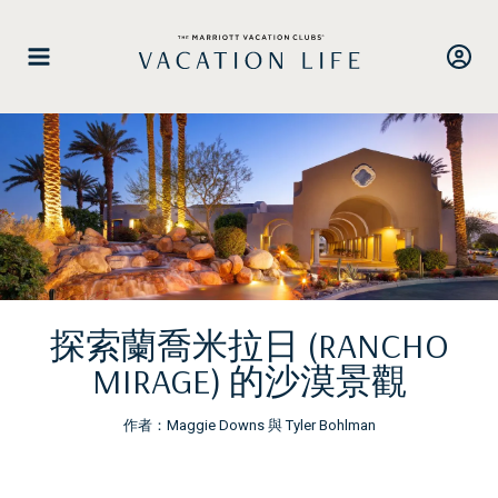
跳
至
內
容
探索蘭喬米拉日 (RANCHO
MIRAGE) 的沙漠景觀
作者：Maggie Downs 與 Tyler Bohlman