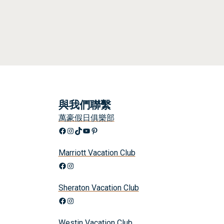
與我們聯繫
萬豪假日俱樂部
Facebook
Instagram
TikTok
YouTube
興趣
Marriott Vacation Club
Facebook
Instagram
Sheraton Vacation Club
Facebook
Instagram
Westin Vacation Club