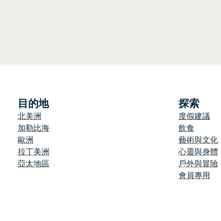
目的地
探索
北美洲
度假建議
加勒比海
飲食
歐洲
藝術與文化
拉丁美洲
心靈與身體
亞太地區
戶外與冒險
會員專用