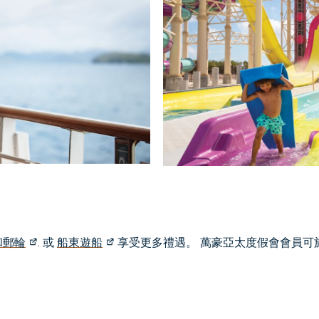
和郵輪
. 或
船東遊船
享受更多禮遇。 萬豪亞太度假會會員可