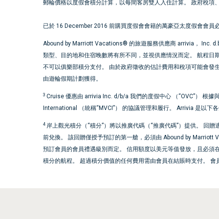
郵輪價格以度假會積分計算，以每間客房雙人入住計算。 政府稅項
已於 16 December 2016 前購買度假會會籍的萬豪亞太度假會會員必須啟用
Abound by Marriott Vacations® 的旅遊服務供應商 arrivia， In
類型、目的地和住宿晚數將有所不同，並視供應情況而定。 航程日期
不可以俱樂部積分支付。 由於政府徵收的估計費用和稅項可能會發生變
由遊輪假期計劃獲得。
3
Cruise 優惠由 arrivia Inc. d/b/a 我們的度假中心 （“OVC”） 根據與 Marri
International （統稱“MVCI”） 的協議管理和履行。 Arrivia 
4
岸上觀光積分（“積分”）將以推廣代碼（“推廣代碼”）提供。 回贈適用於使用 A
前兌換。 該回贈僅授予預訂的第一艙，必須由 Abound by Marriott 
預訂會員的會員禮遇級別而定。 信用額度以美元等值發放，且必須
積分的航程。 超過積分價值的任何費用需由會員在結賬時支付。 