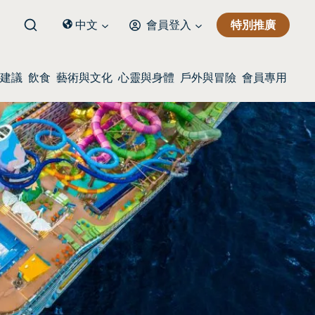
特別推廣
中文
會員登入
建議
飲食
藝術與文化
心靈與身體
戶外與冒險
會員專用