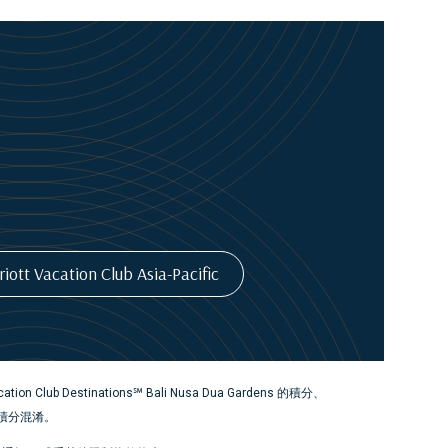
iott Vacation Club Asia-Pacific
tion Club Destinations℠ Bali Nusa Dua Gardens 的積分、
享家® 積分混淆。