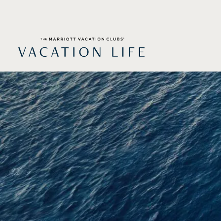
跳
至
內
容