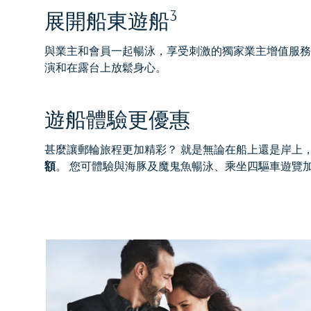
3
展開船東遊船
與業主和會員一起暢泳，享受刺激的獨家業主增值服務
演和在露台上放鬆身心。
遊船體驗更優惠
甚麼讓郵輪旅程更加精彩？ 就是無論在船上還是岸上
額
。 您可體驗與海豚及魔鬼魚暢泳、乘坐四驅車遊覽