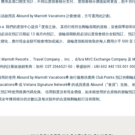
、費用及港口開支另計，不得以度假會積分支付。 度假會積分價值如有更改，恕不另
其 Abound by Marriott Vacations 計劃會籍，方可選用此計劃。
2
c. d.b.a. 我們的度假中心提供
度假之旅。 某些行程符合郵輪假期的資格，並會因季節和
必須在預訂日期起 12 個月內預訂。 遊輪假期航程必須以度假會積分全額預訂。 
化，應付現金金額可能會增加或減少。 遊輪度假航程收取的每人費用介乎 500 至 3
ott Resorts， Travel Company， Inc.， d/b/a MVC Exchange Company 及 Marriot
是以下各州的註冊旅遊銷售商：加州: CST 2066521-50；華盛頓州：UBI 602 443 155 0
bound by Marriott Vacations® 旅行服務供應商 Club Points 預
Vacations® 或 Vistana Signature Network® 的成員透過 Abound
在預訂時使用推廣代碼兌換。 信用額度沒有現金價值，如未能使用於合資格的遊輪預
會員全年獲得積分的次數以及每次額外的合資格郵輪航行沒有限制。