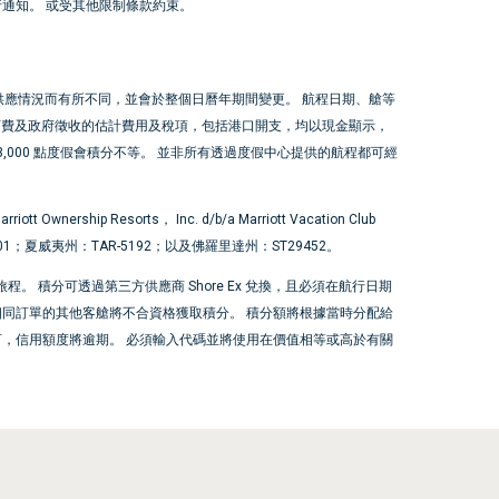
行通知。 或受其他限制條款約束。
供應情況而有所不同，並會於整個日曆年期間變更。 航程日期、艙等
預訂費及政府徵收的估計費用及稅項，包括港口開支，均以現金顯示，
,000 點度假會積分不等。 並非所有透過度假中心提供的航程都可經
t Ownership Resorts， Inc. d/b/a Marriott Vacation Club
01 0001；夏威夷州：TAR-5192；以及佛羅里達州：ST29452。
訂的郵輪旅程。 積分可透過第三方供應商 Shore Ex 兌換，且必須在航行日期
（“會員”）兌換。 相同訂單的其他客艙將不合資格獲取積分。 積分額將根據當時分配給
訂，信用額度將逾期。 必須輸入代碼並將使用在價值相等或高於有關