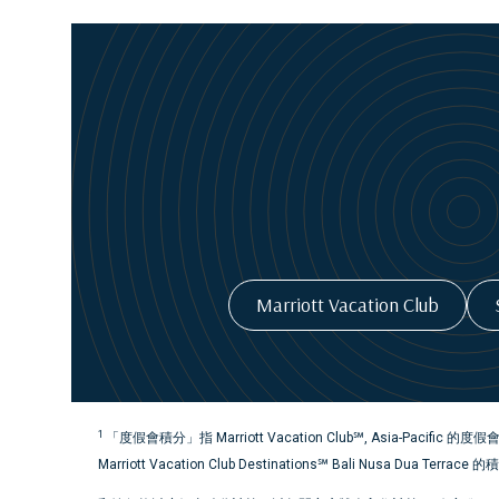
Marriott Vacation Club
1
「度假會積分」指 Marriott Vacation Club℠, Asia-Pacific 的度假會積分
Marriott Vacation Club Destinations℠ Bali Nusa Dua Te