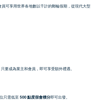
劃，船東及會員可享用世界各地數以千計的郵輪假期，從現代大型
，只要成為業主和會員，即可享受額外禮遇。
每位只需低至
500 點度假會積分
即可出發。