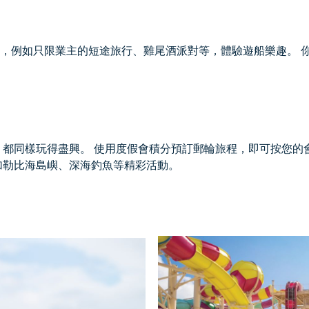
，例如只限業主的短途旅行、雞尾酒派對等，體驗遊船樂趣。 
，都同樣玩得盡興。 使用度假會積分預訂郵輪旅程，即可按您的
加勒比海島嶼、深海釣魚等精彩活動。