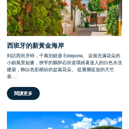
西班牙的新黃金海岸
到訪西班牙時，千萬別錯過 Estepona。 這個充滿花朵的
小鎮風景如畫，狹窄的鵝卵石街道環繞著迷人的白色水洗
建築，飾以色彩繽紛的盆栽花朵。 從層層綻放的天竺
葵……
閱讀更多