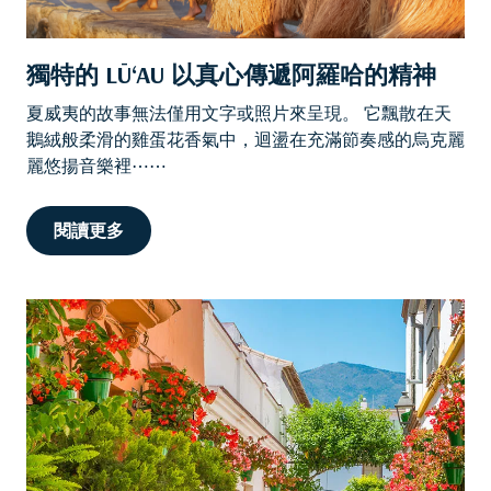
獨特的 LŪ‘AU 以真心傳遞阿羅哈的精神
夏威夷的故事無法僅用文字或照片來呈現。 它飄散在天
鵝絨般柔滑的雞蛋花香氣中，迴盪在充滿節奏感的烏克麗
麗悠揚音樂裡⋯⋯
閱讀更多