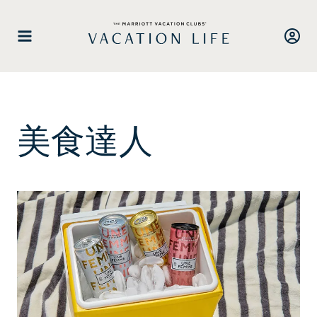
跳
至
內
容
美食達人