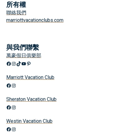
所有權
聯絡我們
marriottvacationclubs.com
與我們聯繫
萬豪假日俱樂部
Facebook
Instagram
TikTok
YouTube
興趣
Marriott Vacation Club
Facebook
Instagram
Sheraton Vacation Club
Facebook
Instagram
Westin Vacation Club
Facebook
Instagram