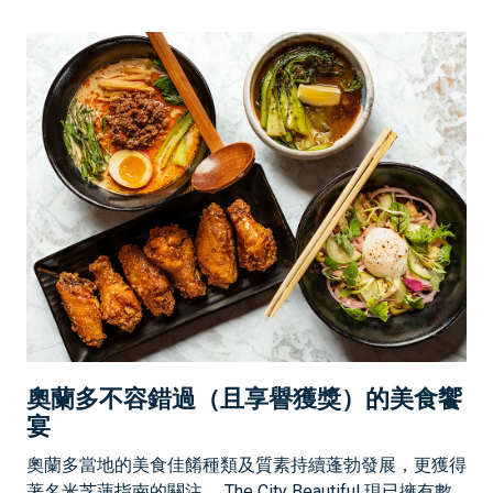
奧蘭多不容錯過（且享譽獲獎）的美食饗
宴
奧蘭多當地的美食佳餚種類及質素持續蓬勃發展，更獲得
著名米芝蓮指南的關注。 The City Beautiful 現已擁有數