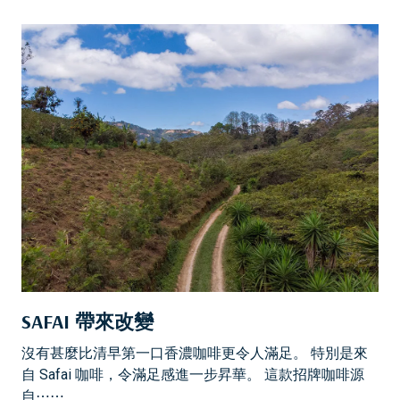
SAFAI 帶來改變
沒有甚麼比清早第一口香濃咖啡更令人滿足。 特別是來
自 Safai 咖啡，令滿足感進一步昇華。 這款招牌咖啡源
自⋯⋯